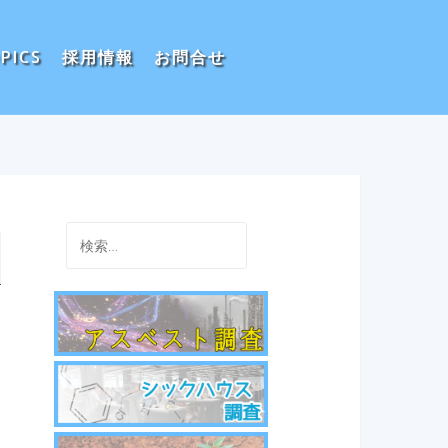
PICS
採用情報
お問合せ
検
索: