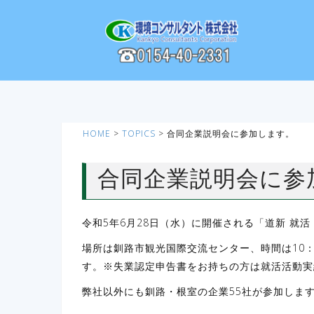
コ
ン
テ
ン
ツ
へ
ス
HOME
>
TOPICS
>
合同企業説明会に参加します。
キ
ッ
プ
合同企業説明会に参
令和5年6月28日（水）に開催される「道新 就
場所は釧路市観光国際交流センター、時間は10：
す。※失業認定申告書をお持ちの方は就活活動実
弊社以外にも釧路・根室の企業55社が参加しま