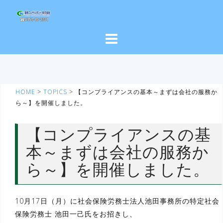
コ
ン
テ
ン
ツ
へ
ス
HOME
>
TOPICS
>
【コンプライアンスの基本～まずは会社の服務か
キ
ら～】を開催しました。
ッ
プ
【コンプライアンスの基
本～まずは会社の服務か
ら～】を開催しました。
10月17日（月）に社会保険労務士法人池田事務所の特定社会
保険労務士 池田一己氏をお招きし、