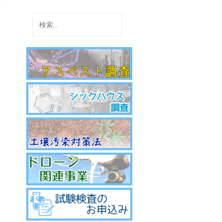
ナ
検
索:
ビ
ゲ
ー
シ
ョ
ン