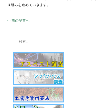
り組みを進めていきます。
投
<<前の記事へ
稿
ナ
検
索:
ビ
ゲ
ー
シ
ョ
ン