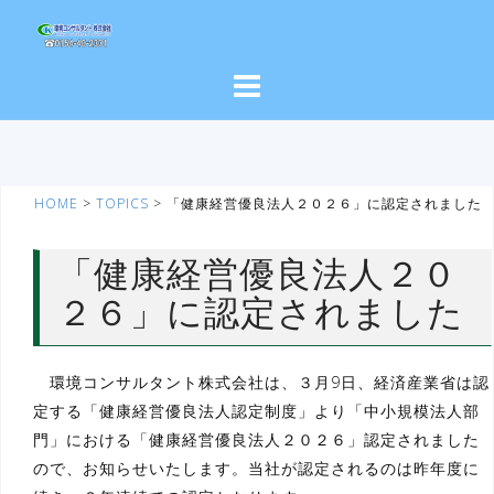
コ
ン
テ
ン
ツ
へ
ス
HOME
>
TOPICS
>
「健康経営優良法人２０２６」に認定されました
キ
ッ
プ
「健康経営優良法人２０
２６」に認定されました
環境コンサルタント株式会社は、３月9日、経済産業省は認
定する「健康経営優良法人認定制度」より「中小規模法人部
門」における「健康経営優良法人２０２６」認定されました
ので、お知らせいたします。当社が認定されるのは昨年度に